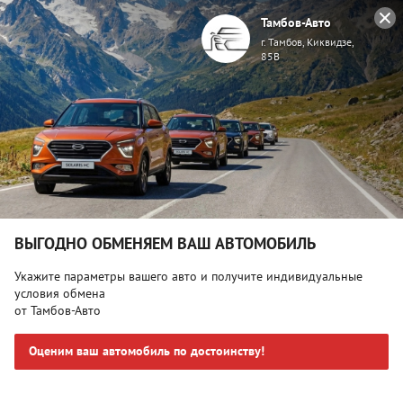
Тамбов-Авто
г. Тамбов, Киквидзе,
85В
Главная
Автомобили в наличии
Lada (ВАЗ) Kalina, I
Lada (ВАЗ) Kalina, I Черный
Поделиться
ВЫГОДНО ОБМЕНЯЕМ ВАШ АВТОМОБИЛЬ
Укажите параметры вашего авто и получите индивидуальные
условия обмена
от Тамбов-Авто
Оценим ваш автомобиль по достоинству!
Спецпредложение:
₽*
310 000