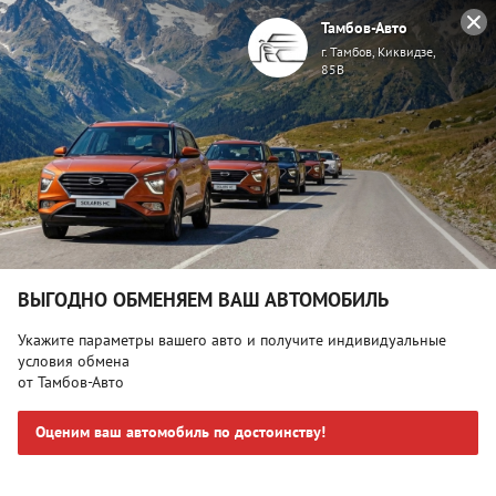
Тамбов-Авто
г. Тамбов, Киквидзе,
85В
Главная
Спецпредложения
Выгодные предложения на покупку и сервисное
обслуживание
Все
Новые автомобили
ВЫГОДНО ОБМЕНЯЕМ ВАШ АВТОМОБИЛЬ
Укажите параметры вашего авто и получите индивидуальные
Финансовые услуги
условия обмена
от Тамбов-Авто
Для корпоративных клиентов
Оценим ваш автомобиль по достоинству!
Бренд