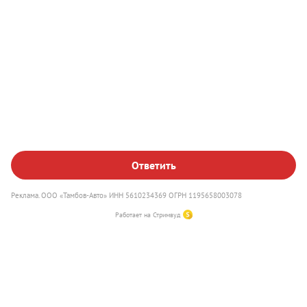
Наш сайт использует файлы куки, чтобы улучшить работу
Выгодный Трейд-ин
сайта, повысить его эффективность и удобство.
Оставаясь на сайте, вы соглашаетесь на использование
файлов куки
.
Ответить
Понятно
Реклама. ООО «Тамбов-Авто» ИНН 5610234369 ОГРН 1195658003078
Работает на Стримвуд