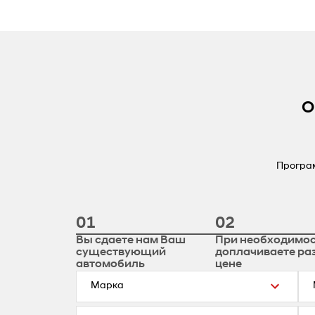
О
Програм
01
02
Вы сдаете нам Ваш
При необходимо
существующий
доплачиваете ра
автомобиль
цене
Марка