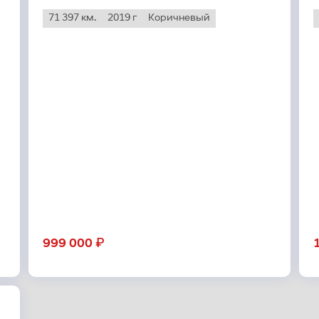
71 397 км.
2019 г
Коричневый
₽
999 000