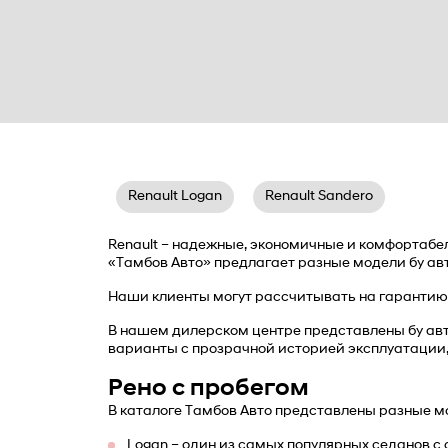
Renault Logan
Renault Sandero
Renault – надежные, экономичные и комфортабель
«Тамбов Авто» предлагает разные модели бу авт
Наши клиенты могут рассчитывать на гарантию 
В нашем дилерском центре представлены бу ав
варианты с прозрачной историей эксплуатации,
Рено с пробегом
В каталоге Тамбов Авто представлены разные мо
Logan
 – один из самых популярных седанов 