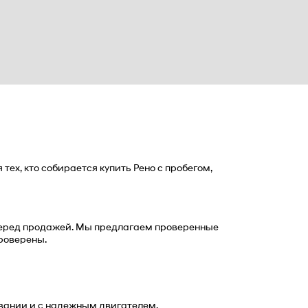
ех, кто собирается купить Рено с пробегом, 
перед продажей. Мы предлагаем проверенные 
роверены.
ивании и с надежным двигателем.