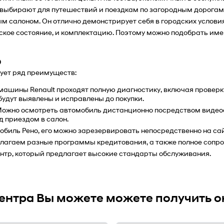
й выбирают для путешествий и поездкам по загородным дорогам
м салоном. Он отлично демонстрирует себя в городских условия
ское состояние, и комплектацию. Поэтому можно подобрать им
о
рует ряд преимуществ:
шины Renault проходят полную диагностику, включая проверку д
удут выявлены и исправлены до покупки.
ожно осмотреть автомобиль дистанционно посредством видеосв
 приездом в салон.
биль Рено, его можно зарезервировать непосредственно на сай
длагаем разные программы кредитования, а также полное сопро
нтр, который предлагает высокие стандарты обслуживания. 
центра Вы можете можете получить о