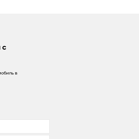
 с
мобиль в