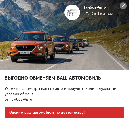
Тамбов-Авто
г. Тамбов, Киквидзе,
85В
Главная
Автомобили с пробегом
Минивэны
Купить Минивэн в Тамбове с пробегом
Открыть фильтр
ВЫГОДНО ОБМЕНЯЕМ ВАШ АВТОМОБИЛЬ
Укажите параметры вашего авто и получите индивидуальные
условия обмена
Примененные фильтры:
от Тамбов-Авто
Минивэн
Оценим ваш автомобиль по достоинству!
Очистить фильтры