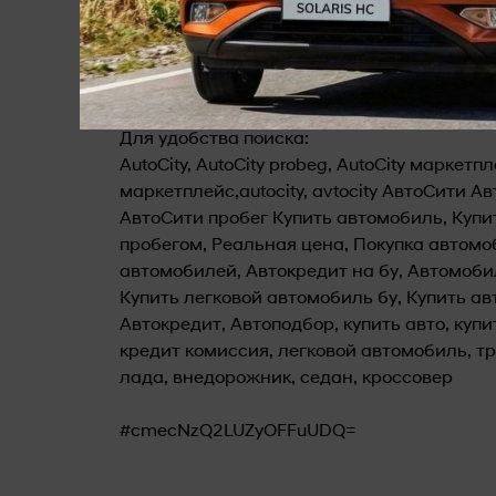
⏰ Работаем ПН - СБ: с 08:00 до 20:00, ВС: 
📞 Звоните сейчас и обсудите Ваши услов
------------------------------------------------
Для удобства поиска:
AutoCity, AutoCity probeg, AutoCity маркет
маркетплейс,autocity, avtocity АвтоСити Ав
АвтоСити пробег Купить автомобиль, Купи
пробегом, Реальная цена, Покупка автом
автомобилей, Автокредит на бу, Автомобил
Купить легковой автомобиль бу, Купить ав
Автокредит, Автоподбор, купить авто, купи
кредит комиссия, легковой автомобиль, тр
лада, внедорожник, седан, кроссовер
#cmecNzQ2LUZyOFFuUDQ=