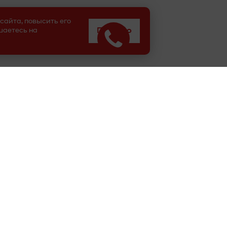
сайта, повысить его
шаетесь на
Понятно
Geely
shi
Mazda
Solaris
Changan