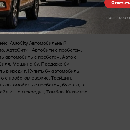
с 08:00 до 18:00
Ответит
ия приобретения данного автомобиля!
Реклама. ООО 
------------------------
плейс, AutoCity Автомобильный
то, АвтоСити , АвтоСити с пробегом,
ть автомобиль с пробегом, Авто с
обиля, Машина бу, Продажа бу
ь в кредит, Купить бу автомобиль,
то с пробегом свежие, Трейдин,
ть автомобиль с пробегом, бу авто, в
ейд ин, автокредит, Тамбов, Киквидзе,