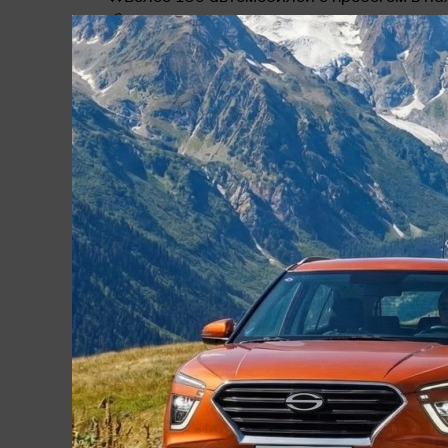
💳 Выгодные условия кредитования
♻ Выгодный обмен Вашего автомобиля н
Trade-In
📃Гарантия юридической чистоты автомо
Воспользуйтесь скидкой при покупке в кре
В нашем автосалоне вы можете:
💰Приобрести автомобиль в кредит. Боле
выгодных условиях
♻Обмен Вашего автомобиля на выбранный 
зачтен в качестве первоначального взнос
автомобиль в Авто-Сити
⏰Оформление сделки в день обращения! 
комплектом документов, становясь полн
💳 Вы можете оплатить автомобиль нали
также оплата QR-кодом.
🤝 Хотите купить надежный автомобиль с 