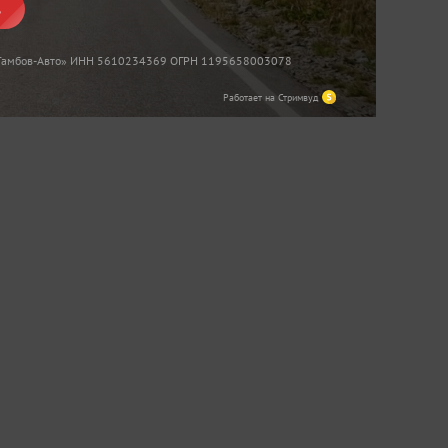
ь
«Тамбов-Авто» ИНН 5610234369 ОГРН 1195658003078
Работает на Стримвуд