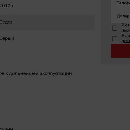
Телеф
2012 г
Дилер
Седан
Я о
пер
Я д
Серый
дан
ов к дальнейшей эксплуатации
аличии