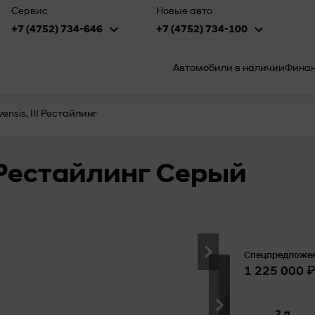
Сервис
Новые авто
+7 (4752) 734-646
+7 (4752) 734-100
Автомобили в наличии
Финан
vensis, III Рестайлинг
II Рестайлинг Серый
Спецпредложен
₽
1 225 000
2 л