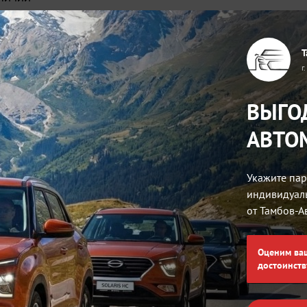
а выбранный автомобиль по программе
Т
биля
г
дит или при обмене своего автомобиля.
ВЫГО
АВТО
е 10 банков-партнеров на самых
Укажите пар
в 🔴Авто-Сити 🔴, он может быть
индивидуал
а по кредиту или взноса за выбранный
от Тамбов-А
Получаете автомобиль с полным
оценным владельцем автомобиля.
Оценим ва
чным или безналичным расчетом, а
достоинств
пробегом!? Тогда Вам в 🔴Авто-Сити🔴