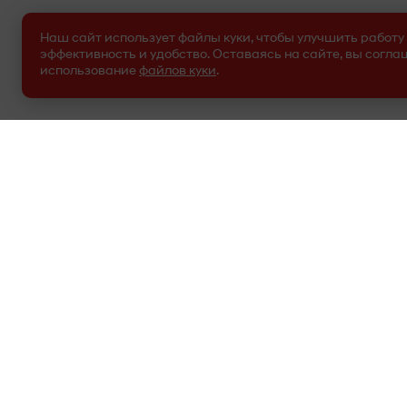
Наш сайт использует файлы куки, чтобы улучшить работу 
эффективность и удобство. Оставаясь на сайте, вы согла
использование
файлов куки
.
МАРКИ
Nissan
Hyundai
Mitsubi
Kia
Ford
LADA(ВАЗ)
Audi