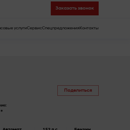
Заказать звонок
совые услуги
Сервис
Спецпредложения
Контакты
Поделиться
ие:
*
Автомат
152 л.с.
Бензин