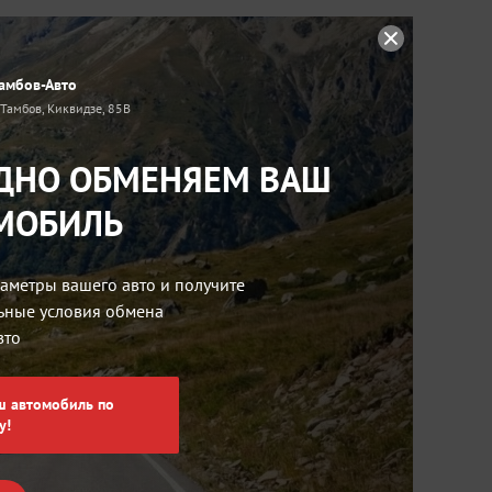
амбов-Авто
. Тамбов, Киквидзе, 85В
ДНО ОБМЕНЯЕМ ВАШ
МОБИЛЬ
аметры вашего авто и получите
ьные условия обмена
вто
ш автомобиль по
у!