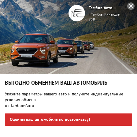
Тамбов-Авто
г. Тамбов, Киквидзе,
85В
Главная
Автомобили в наличии
Honda Accord, IX Ele
Honda Accord, IX Elegance Черный
Поделиться
ВЫГОДНО ОБМЕНЯЕМ ВАШ АВТОМОБИЛЬ
Укажите параметры вашего авто и получите индивидуальные
условия обмена
от Тамбов-Авто
Оценим ваш автомобиль по достоинству!
Спецпредложение:
₽*
1 095 000