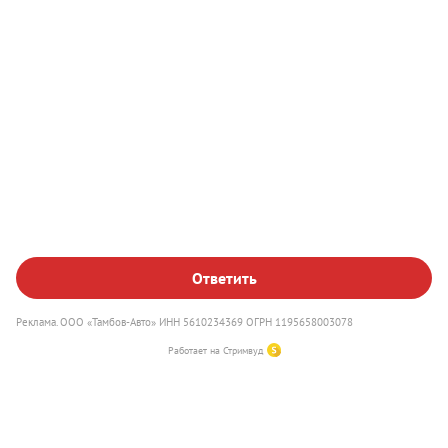
Наш сайт использует файлы куки, чтобы улучшить работу
Выгодный Трейд-ин
сайта, повысить его эффективность и удобство.
Оставаясь на сайте, вы соглашаетесь на использование
файлов куки
.
Ответить
Понятно
Реклама. ООО «Тамбов-Авто» ИНН 5610234369 ОГРН 1195658003078
Работает на Стримвуд