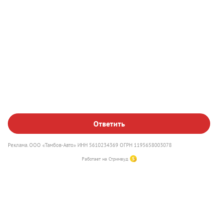
Наш сайт использует файлы куки, чтобы улучшить работу
Выгодный Трейд-ин
сайта, повысить его эффективность и удобство.
Оставаясь на сайте, вы соглашаетесь на использование
файлов куки
.
Ответить
Понятно
Реклама. ООО «Тамбов-Авто» ИНН 5610234369 ОГРН 1195658003078
Работает на Стримвуд