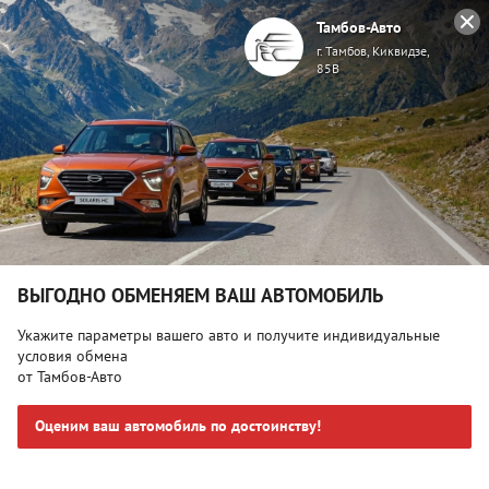
Тамбов-Авто
г. Тамбов, Киквидзе,
85В
Главная
Автомобили в наличии
Volkswagen Jetta, VI S
Volkswagen Jetta, VI Style Серый
Поделиться
ВЫГОДНО ОБМЕНЯЕМ ВАШ АВТОМОБИЛЬ
Укажите параметры вашего авто и получите индивидуальные
условия обмена
от Тамбов-Авто
Оценим ваш автомобиль по достоинству!
Спецпредложение:
₽*
1 130 000