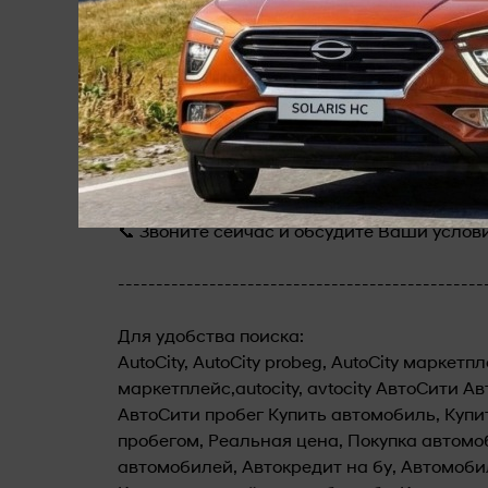
зачтен в качестве первоначального взнос
автомобиль в Авто-Сити
⏰Оформление сделки в день обращения! 
комплектом документов, становясь полн
💳 Вы можете оплатить автомобиль нали
также оплата QR-кодом.
🤝 Хотите купить надежный автомобиль с 
⏰ Работаем ПН - СБ: с 08:00 до 20:00, ВС: 
📞 Звоните сейчас и обсудите Ваши услов
------------------------------------------------
Для удобства поиска:
AutoCity, AutoCity probeg, AutoCity маркет
маркетплейс,autocity, avtocity АвтоСити Ав
АвтоСити пробег Купить автомобиль, Купи
пробегом, Реальная цена, Покупка автом
автомобилей, Автокредит на бу, Автомобил