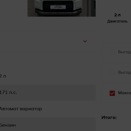
2 л
Двигатель
Выгод
Выгод
2 л
171 л.с.
Макси
Автомат вариатор
Итого:
Бензин