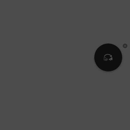
Выгодный
трейд-ин