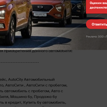
Оценим ва
а по кредиту или взноса за выбранный
достоинств
Получаете автомобиль с полным
оценным владельцем автомобиля.
Ответит
чным или безналичным расчетом, а
Реклама. ООО 
пробегом!? Тогда Вам в 🔴Авто-Сити🔴
с 08:00 до 18:00
ия приобретения данного автомобиля!
------------------------
плейс, AutoCity Автомобильный
то, АвтоСити , АвтоСити с пробегом,
ть автомобиль с пробегом, Авто с
обиля, Машина бу, Продажа бу
ь в кредит, Купить бу автомобиль,