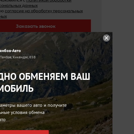
знакомился с
Политикой обработки
сональных данных
аю
согласие на обработку персональных
ных
Заказать звонок
амбов-Авто
. Тамбов, Киквидзе, 85В
ДНО ОБМЕНЯЕМ ВАШ
МОБИЛЬ
аметры вашего авто и получите
ьные условия обмена
вто