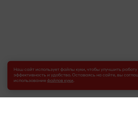
Наш сайт использует файлы куки, чтобы улучшить работу 
эффективность и удобство. Оставаясь на сайте, вы согла
использование
файлов куки
.