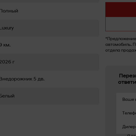
Полный
Luxury
*Предложение 
автомобиль. П
9 км.
отдела прода
2026 г
Перез
Внедорожник 5 дв.
ответ
Белый
Ваше 
Телеф
Дилер