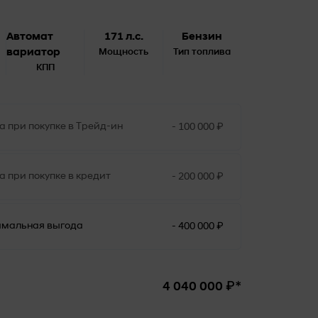
Автомат
171 л.с.
Бензин
вариатор
Мощность
Тип топлива
КПП
₽
а при покупке в Трейд-ин
- 100 000
₽
а при покупке в кредит
- 200 000
₽
мальная выгода
- 400 000
₽*
4 040 000