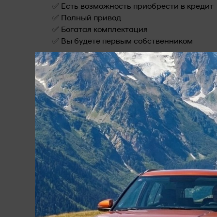
✅ Есть возможность приобрести в кредит
✅ Полный привод
✅ Богатая комплектация
✅ Вы будете первым собственником
🔴 Авто-Сити с пробегом🔴
🚗Более 150 автомобилей с пробегом в н
💳 Выгодные условия кредитования
♻ Выгодный обмен Вашего автомобиля н
Trade-In
📃Гарантия юридической чистоты автомо
Воспользуйтесь скидкой при покупке в кре
В нашем автосалоне вы можете:
💰Приобрести автомобиль в кредит. Боле
выгодных условиях
♻Обмен Вашего автомобиля на выбранный 