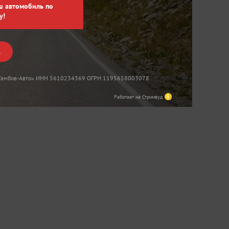
ш автомобиль по
у!
ь
«Тамбов-Авто» ИНН 5610234369 ОГРН 1195658003078
Работает на Стримвуд