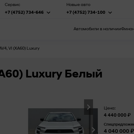
Сервис
Новые авто
+7 (4752) 734-646
+7 (4752) 734-100
Автомобили в наличии
Финан
AV4, VI (XA60) Luxury
XA60) Luxury Белый
Цена:
₽
4 440 000
Спецпредложен
₽
4 040 000