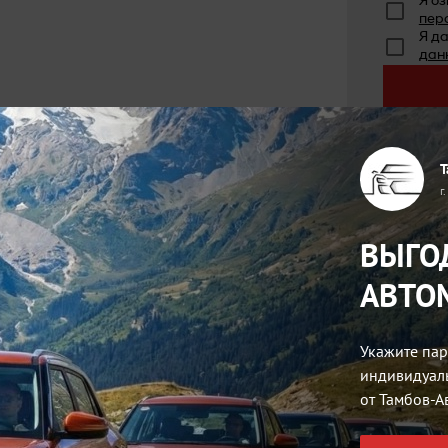
Я о
пер
Я д
дан
Т
аличии
г
а выбранный автомобиль по программе
ВЫГО
биля
АВТО
дит или при обмене своего автомобиля.
Укажите пар
индивидуал
от Тамбов-А
е 10 банков-партнеров на самых
в 🔴Авто-Сити 🔴, он может быть